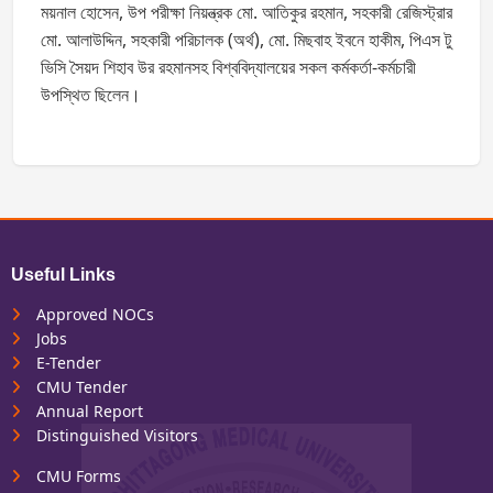
ময়নাল হোসেন, উপ পরীক্ষা নিয়ন্ত্রক মো. আতিকুর রহমান, সহকারী রেজিস্ট্রার
মো. আলাউদ্দিন, সহকারী পরিচালক (অর্থ), মো. মিছবাহ ইবনে হাকীম, পিএস টু
ভিসি সৈয়দ শিহাব উর রহমানসহ বিশ্ববিদ্যালয়ের সকল কর্মকর্তা-কর্মচারী
উপস্থিত ছিলেন।
Useful Links
Approved NOCs
Jobs
E-Tender
CMU Tender
Annual Report
Distinguished Visitors
CMU Forms