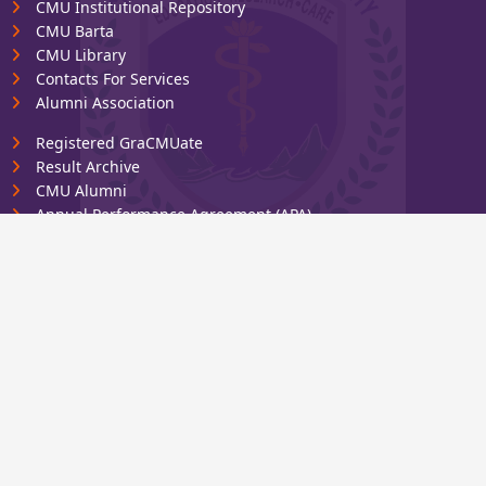
CMU Institutional Repository
CMU Barta
CMU Library
Contacts For Services
Alumni Association
Registered GraCMUate
Result Archive
CMU Alumni
Annual Performance Agreement (APA)
CHITTAGONG MEDICAL
UNIVERSITY
Chittagong, Bangladesh
Phone: +88-09666911463
Fax: 880-2-*******
Email: info@cmu.edu.bd
© 2025 Chittagong Medical University. All Rights Reserved.