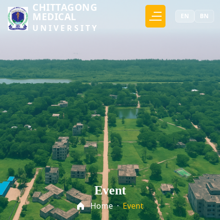
CHITTAGONG
MEDICAL
EN
BN
UNIVERSITY
Event
Home
·
Event